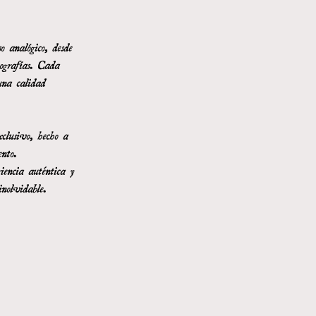
o analógico, desde
tografías. Cada
una calidad
xclusivo, hecho a
nto.
iencia auténtica y
inolvidable.