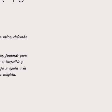
A TU
n única, elaborada
pa, formando parte
es irrepetible y
apa se ajusta a la
a completa.